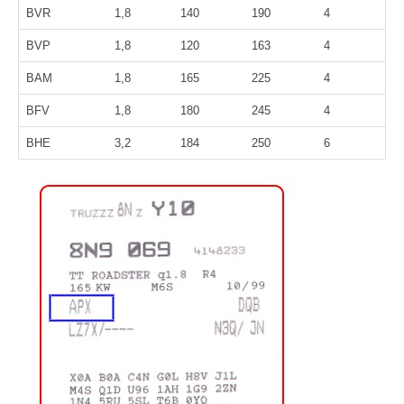
BVR
1,8
140
190
4
BVP
1,8
120
163
4
BAM
1,8
165
225
4
BFV
1,8
180
245
4
BHE
3,2
184
250
6