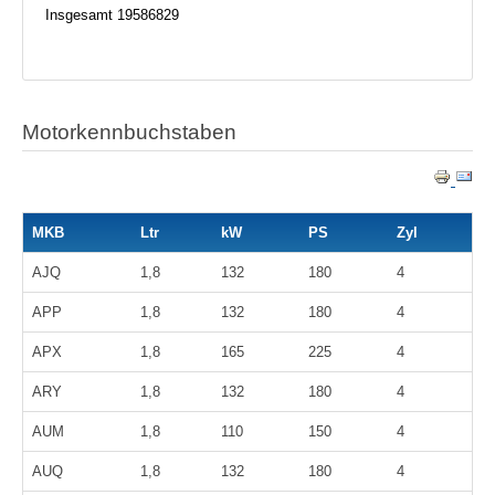
Insgesamt
19586829
Motorkennbuchstaben
MKB
Ltr
kW
PS
Zyl
AJQ
1,8
132
180
4
APP
1,8
132
180
4
APX
1,8
165
225
4
ARY
1,8
132
180
4
AUM
1,8
110
150
4
AUQ
1,8
132
180
4