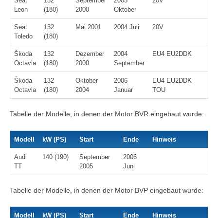
Seat
132
September
2005
20V
Leon
(180)
2000
Oktober
Seat
132
Mai 2001
2004 Juli
20V
Toledo
(180)
Škoda
132
Dezember
2004
EU4 EU2DDK
Octavia
(180)
2000
September
Škoda
132
Oktober
2006
EU4 EU2DDK
Octavia
(180)
2004
Januar
TOU
Tabelle der Modelle, in denen der Motor BVR eingebaut wurde:
Modell
kW (PS)
Start
Ende
Hinweis
Audi
140 (190)
September
2006
TT
2005
Juni
Tabelle der Modelle, in denen der Motor BVP eingebaut wurde:
Modell
kW (PS)
Start
Ende
Hinweis