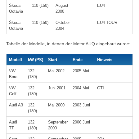
Škoda
110 (150)
August
EU4
Octavia
2000
Škoda
110 (150)
Oktober
EU4 TOUR
Octavia
2004
Tabelle der Modelle, in denen der Motor AUQ eingebaut wurde:
Modell
kW (PS)
Start
Ende
Hinweis
VW
132
Mai 2002
2005 Mai
Bora
(180)
VW
132
Juni 2001
2004 Mai
GTI
Golf
(180)
Audi A3
132
Mai 2000
2003 Juni
(180)
Audi
132
September
2006 Juni
TT
(180)
2000