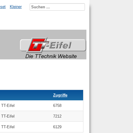
set
Kleiner
Zugriffe
TT-Eifel
6758
TT-Eifel
7212
TT-Eifel
6129